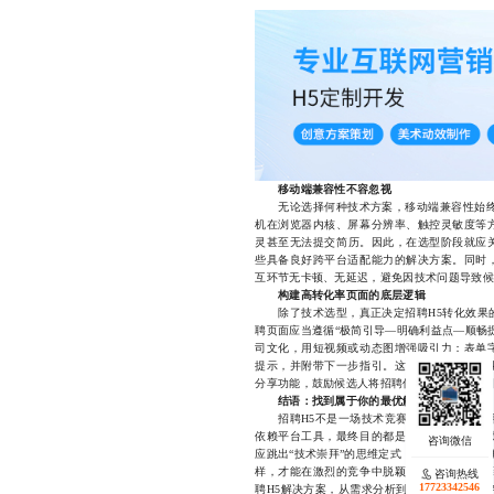
移动端兼容性不容忽视
无论选择何种技术方案，移动端兼容性始终是
机在浏览器内核、屏幕分辨率、触控灵敏度等
灵甚至无法提交简历。因此，在选型阶段就应关注
些具备良好跨平台适配能力的解决方案。同时
互环节无卡顿、无延迟，避免因技术问题导致候
构建高转化率页面的底层逻辑
除了技术选型，真正决定招聘H5转化效果的
聘页面应当遵循“极简引导—明确利益点—顺畅
司文化，用短视频或动态图增强吸引力；表单
提示，并附带下一步指引。这些看似微小的优
分享功能，鼓励候选人将招聘信息转发至朋友圈
结语：找到属于你的最优解
招聘H5不是一场技术竞赛，而是一次围绕用
依赖平台工具，最终目的都是为了打造一个加
应跳出“技术崇拜”的思维定式，回归本质——
样，才能在激烈的竞争中脱颖而出，真正吸引
咨询热线
咨询热线
17723342546
17723342546
聘H5解决方案，从需求分析到页面交付全程陪