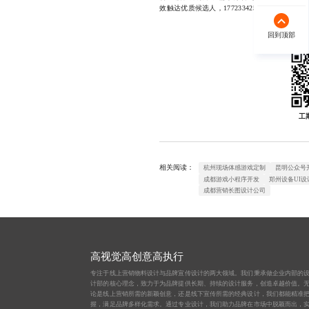
效触达优质候选人，17723342546
回到顶部
回到顶部
工
相关阅读：
杭州现场体感游戏定制
昆明公众号
成都游戏小程序开发
郑州设备UI设
成都营销长图设计公司
高视觉高创意高执行
专注于线上营销物料设计与品牌宣传设计的两大领域。我们秉承做企业内部的
计部的核心理念，致力于为品牌提供长期、持续的设计服务，创造卓越价值。
论是线上营销所需的新颖创意，还是线下宣传所需的经典设计，我们都能精准
握，满足品牌多样化需求。通过专业设计，我们助力品牌在市场中脱颖而出，