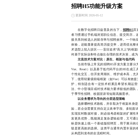
招聘H5功能升级方案
更新时间 2026-05-12
在数字化招聘日益普及的当下，
招聘H5
页
者习惯通过手机端浏览职位信息、提交简历，这
接关系到候选人的留存率与招聘效率。一个响应
体验，还能显著提高简历提交率，进而优化整
术选型上陷入误区——盲目追求“高大上”的框
何基于实际业务特点做出合理的技术决策，成为
主流技术方案对比：原生、框架与低代码
当前市场上常见的招聘H5开发方案主要分为三类：原
Vue、React）以及基于低代码平台的H5
个性化交互，但开发周期长、维护成本高，尤
下，使用轻量级前端框架（如Vue）可以有效
护，特别适合有一定技术积累且希望长期运营
法、中小型项目或对技术能力要求较低的团队
于季节性招聘、校园宣讲等短期高频需求。
以业务需求为导向的分层选型策略
选择哪种技术路线，并非取决于框架本身是否
如，若企业需要支持自定义表单字段、多轮面试
实现实时数据对接，则必须考虑框架的扩展性
发更具优势，既能满足复杂逻辑处理，又可通
标是快速上线一个基础版招聘页，用于展示岗
疑是更高效的选择。这类平台通常内置丰富的
从构思到发布的全流程时间。