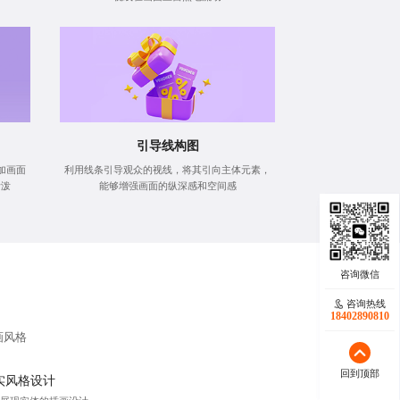
引导线构图
加画面
利用线条引导观众的视线，将其引向主体元素，
活泼
能够增强画面的纵深感和空间感
咨询热线
咨询热线
17723342546
18402890810
画风格
回到顶部
回到顶部
实风格设计