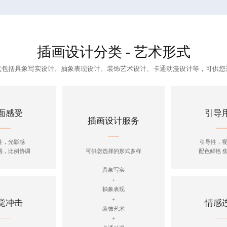
插画设计分类 - 艺术形式
式包括
具象写实设计
、
抽象表现设计
、
装饰艺术设计
、
卡通动漫设计
等，可供您
面感受
引导
插画设计服务
性，光影感
引导性，
感，比例协调
配色鲜艳 
可供您选择的形式多样
具象写实
+
抽象表现
+
觉冲击
情感
装饰艺术
+