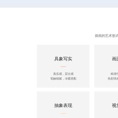
插画的艺术形
具象写实
画
真实感，层次感
精准
笔触细腻，冷暖搭配
色彩情
抽象表现
视