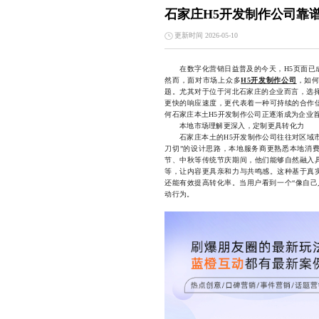
石家庄H5开发制作公司靠
更新时间 2026-05-10
在数字化营销日益普及的今天，H5页面已成
然而，面对市场上众多
H5开发制作公司
，如
题。尤其对于位于河北石家庄的企业而言，选择
更快的响应速度，更代表着一种可持续的合作
何石家庄本土H5开发制作公司正逐渐成为企业
本地市场理解更深入，定制更具转化力
石家庄本土的H5开发制作公司往往对区域市
刀切”的设计思路，本地服务商更熟悉本地消
节、中秋等传统节庆期间，他们能够自然融入
等，让内容更具亲和力与共鸣感。这种基于真
还能有效提高转化率。当用户看到一个“像自己
动行为。