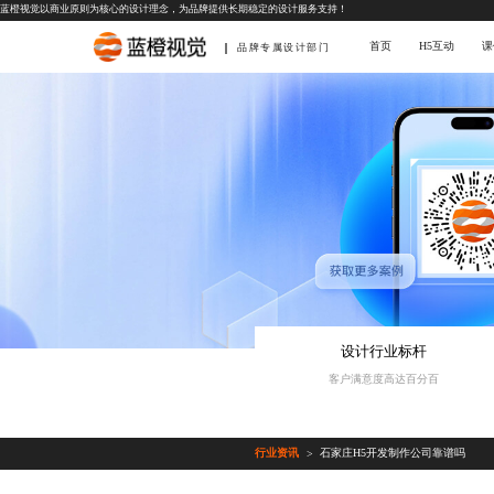
蓝橙视觉以商业原则为核心的设计理念，为品牌提供长期稳定的设计服务支持！
首页
H5互动
课
品牌专属设计部门
设计行业标杆
客户满意度高达百分百
行业资讯
石家庄H5开发制作公司靠谱吗
>