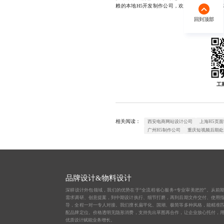
赖的本地H5开发制作公司，欢迎随时联系，177233
回到顶部
回到顶部
工
相关阅读：
西安电商网站设计公司
上海H5页
广州H5制作公司
重庆短视频后期处
品牌设计&物料设计
深耕设计外包领域，我们的优势在于“全流程省心服务+专业审美把控”。从前
需求调研、创意提案，到中期设计执行、细节打磨，再到后期文件交付、使用
导，全程一对一专人对接。我们擅长扁平化、国潮、极简等多种风格，能精准
配品牌定位。价格透明无隐形消费，支持先出草图再合作，让企业放心托付，
优质设计赋能业务增长。