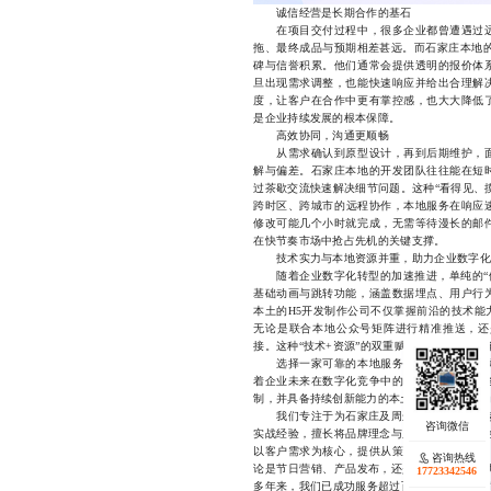
诚信经营是长期合作的基石
在项目交付过程中，很多企业都曾遭遇过远
拖、最终成品与预期相差甚远。而石家庄本地的
碑与信誉积累。他们通常会提供透明的报价体
旦出现需求调整，也能快速响应并给出合理解
度，让客户在合作中更有掌控感，也大大降低
是企业持续发展的根本保障。
高效协同，沟通更顺畅
从需求确认到原型设计，再到后期维护，面
解与偏差。石家庄本地的开发团队往往能在短
过茶歇交流快速解决细节问题。这种“看得见、
跨时区、跨城市的远程协作，本地服务在响应
修改可能几个小时就完成，无需等待漫长的邮
在快节奏市场中抢占先机的关键支撑。
技术实力与本地资源并重，助力企业数字化
随着企业数字化转型的加速推进，单纯的“做
基础动画与跳转功能，涵盖数据埋点、用户行
本土的H5开发制作公司不仅掌握前沿的技术能
无论是联合本地公众号矩阵进行精准推送，还
接。这种“技术+资源”的双重赋能，让企业的营销
选择一家可靠的本地服务商，本质上是一次
着企业未来在数字化竞争中的主动权。那些能
制，并具备持续创新能力的本土团队，正在成为
我们专注于为石家庄及周边地区企业提供专业
实战经验，擅长将品牌理念与用户心理深度融合
以客户需求为核心，提供从策划、设计到开发
咨询热线
咨询热线
论是节日营销、产品发布，还是会员拉新、活动
17723342546
17723342546
多年来，我们已成功服务超过百家企业，客户满