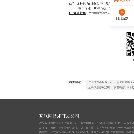
17723342546
17723342546
益”。这种从“项目驱动”向“资产驱动”的转变
我们专注于H5中“设计”“开发”领域的深度
H5解决方案
，帮助客户实现从创意到落地的无缝衔
回到顶部
回到顶部
工
相关阅读：
广州游戏小程序开发
合肥朋友圈长
互动体感游戏定制
南昌微信SVG推
互联网技术开发公司
作为互联网技术开发与物料设计一站式服务商，业务涵盖网站/APP/小程序开
及海报、画册、折页等物料设计。我们兼具技术实力与设计创意，一对一精准
接需求，从方案策划到落地交付全程跟进，兼顾产品稳定性与物料质感，高效