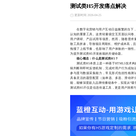
测试类H5开发痛点解决
更新时间 2026-04-25
在数字化营销与用户互动日益频繁的当下
认知的重要工具。这类轻量级交互页面以问卷
用户调研、产品试用等场景。然而，随着需求
散工具拼凑，导致项目周期长、维护成本高，且
拖慢了上线节奏，也影响了用户体验的一致性
为提升测试类H5开发效能的关键命题。
核心概念：什么是测试类H5？
测试类H5本质上是一种基于HTML5技术构
辑判断和即时反馈机制，完成对用户行为或知
参与度与数据采集能力，常见形式包括性格测
具备灵活的题型配置（如单选、多选、滑动评
能，能够深度嵌入品牌传播链条中，实现从“吸
测试类H5不仅是信息传递工具，更是用户洞察