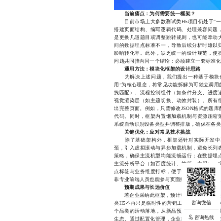
当前痛点：为何需要统一框架？
目前市场上大多数测试类H5项目仍处于“一
搭建页面结构、编写逻辑代码、处理兼容问题
是更换几道题目或调整跳转规则，也可能牵动
间的数据埋点标准不一，导致后续分析时难以
影响转化率。此外，缺乏统一的设计规范，使
问题共同指向同一个结论：必须建立一套标准化
通用方法：模块化框架的设计思路
为解决上述问题，我们提出一种基于模块
用”为核心理念，将常见功能拆解为可独立调用
拽匹配）、流程控制组件（如条件分支、进度
视觉渲染层（如主题切换、动效封装）。所有
出完整页面。例如，只需修改JSON格式的题
代码。同时，框架内置懒加载机制与资源压缩
系统自动识别设备类型并调整排版，确保在各类
关键优化：应对常见技术挑战
除了基础架构外，框架还针对实际开发中高
颈，引入虚拟滚动与异步加载机制，避免长列
策略，确保主流机型均能流畅运行；在数据埋
主流分析平台（如百度统计、神策、友盟），
点标签与业务维度打标，便于后续精细化运营
非专业前端人员也能参与页面搭建，进一步加速
预期成果与长远价值
若企业采纳此框架，预计可缩短70%以上的开
类H5不再只是临时性的营销工具，而是演变为
个品类的活动落地，从新品预热到用户画像构
咨询热线
咨询热线
生态。通过配置化管理，企业能快速响应市场变