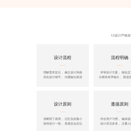
UI设计严格
设计流程
流程明确
理解需求定位， 确立设计风格
评审设计方案， 细化交
优化设计细节， 沟通输出跟进
分模块有序输出， 跟进
设计原则
遵循原则
清晰明了易用， 记忆负担最小
符合用户习惯， 确保使
保持设计一致， 美观且合定位
设计灵活多变， 注重人