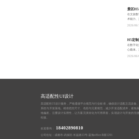
景区H
在文旅数
术能力、
互动、流
2026/06/
H5定
在数字化
心载体。
精细化交
2026/06/
广、
高适配性UI设计
高适配性UI设计服务，严格遵循平台规范与行业标准，确保设计适配主流设备
系统与开发落地。精准把控尺寸、色彩与元素规范，减少开发适配成本，避免
地偏差。注重设计实用性，让方案完美转化为可用界面，实现设计与开发的无
衔接。
18402890810
欢迎垂询：
公司住址：成都市-武侯区-长益路13号-蓝海office-B座1201