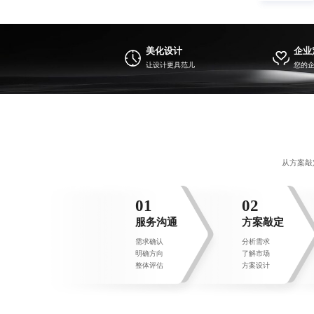
美化设计
企业
让设计更具范儿
您的
从方案敲
01
02
服务沟通
方案敲定
需求确认
分析需求
明确方向
了解市场
整体评估
方案设计