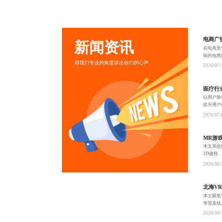
电商广
新闻资讯
在电商竞
辑的电商
用我们专业的角度讲出你们的心声
度评估，
2026/07/
质合作不
医疗行
以用户旅
提升用户
环。
2026/07/
MR游
本文系统
3D建模
项目的预
2026/06/
下高
北海V
本文聚焦
带货及线
本地企业
2026/06/