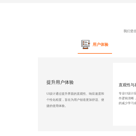
我们坚
用户体验
提升用户体验
直观性与
专业UI设计
UI设计通过提升界面的直观性、响应速度和
作逻辑清晰
个性化程度，旨在为用户创造更加舒适、便
的减少学习
捷的使用体验。