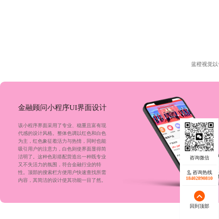
蓝橙视觉以
金融顾问小程序UI界面设计
该小程序界面采用了专业、稳重且富有现
代感的设计风格。整体色调以红色和白色
为主，红色象征着活力与热情，同时也能
吸引用户的注意力，白色则使界面显得简
洁明了。这种色彩搭配营造出一种既专业
又不失活力的氛围，符合金融行业的特
性。顶部的搜索栏方便用户快速查找所需
咨询热线
咨询热线
17723342546
18402890810
内容，其简洁的设计使其功能一目了然。
回到顶部
回到顶部